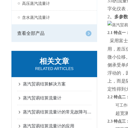
3.0的
高压蒸汽流量计
字化仪表
2
、多参
数
含水蒸汽流量计
2
.1
特点
一
查看全部产品
采用富士
用，差压
微小位移
相关文章
侧承受单
RELATED ARTICLES
浮动的，
上，而是
蒸汽贸易结算解决方案
定性得到
2
.2 特点
二
蒸汽贸易结算流量计
可工作
蒸汽贸易结算流量计的常见故障与解决方案
超宽测
2
.
3
特点
三
蒸汽贸易结算流量计的应用